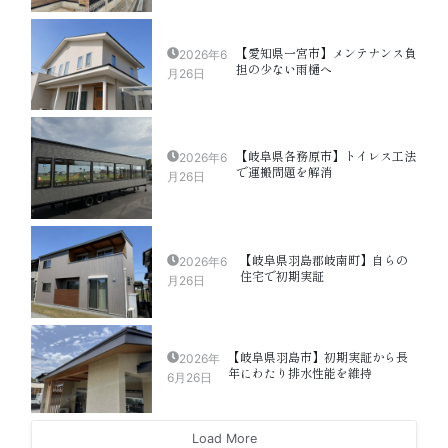
【愛知県一宮市】メンテナンス負
2026年6
担の少ない雨樋へ
月26日
【岐阜県各務原市】トイレス工法
2026年6
で運搬問題を解消
月26日
【岐阜県羽島郡岐南町】自らの
2026年6
住宅で初期実証
月26日
【岐阜県羽島市】初期実証から長
2026年
年にわたり排水性能を維持
6月26日
Load More