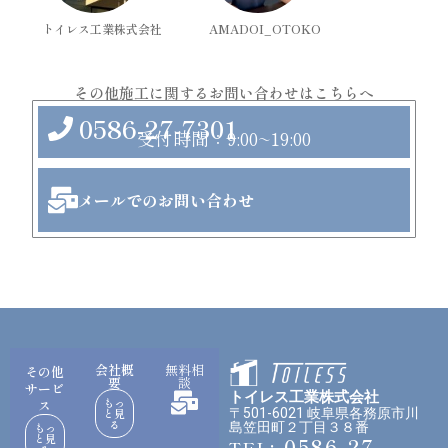
t
トイレス工業株式会社
AMADOI_OTOKO
a
その他施工に関するお問い合わせはこちらへ
g
0586-27-7301
受付時間：9:00~19:00
r
メールでのお問い合わせ
a
m
会社概
無料相
その他
要
談
サービ
トイレス工業株式会社
もっ
ス
と見
〒501-6021 岐阜県各務原市川
る
もっ
島笠田町２丁目３８番
と見
: 0586-27-