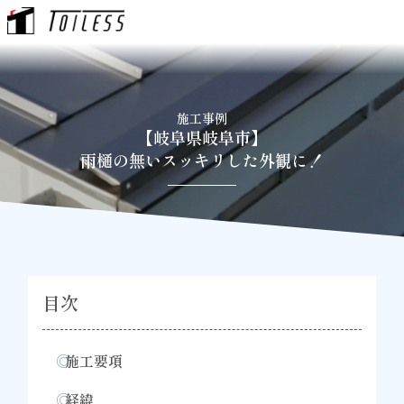
内
容
を
ス
キ
施工事例
ッ
【岐阜県岐阜市】
プ
雨樋の無いスッキリした外観に！
目次
◎
施工要項
◎
経緯