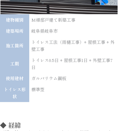
建物種別
M様邸戸建て新築工事
建築場所
岐阜県岐阜市
トイレス工法（雨樋工事）+ 屋根工事 + 外
施工箇所
壁工事
トイレス0.5日 + 屋根工事1日 + 外壁工事7
工期
日
使用建材
ガルバリウム鋼板
トイレス形
標準型
状
◆ 経緯