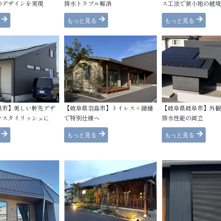
のデザインを実現
排水トラブル解消
ス工法で狭小地の越境
もっと見る
もっと見る
巣市】美しい軒先デザ
【岐阜県羽島市】トイレス＋鎖樋
【岐阜県岐阜市】外観
をスタイリッシュに
で特別仕様へ
排水性能の両立
もっと見る
もっと見る