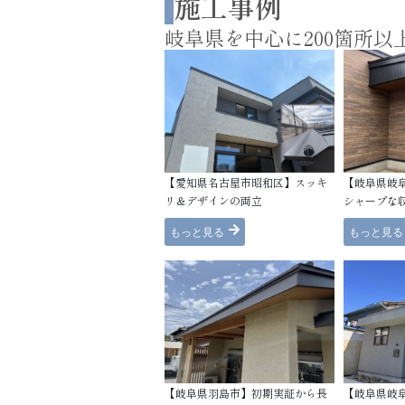
施工事例
岐阜県を中心に200箇所
【愛知県名古屋市昭和区】スッキ
【岐阜県岐
リ＆デザインの両立
シャープな
もっと見る
もっと見る
【岐阜県羽島市】初期実証から長
【岐阜県岐