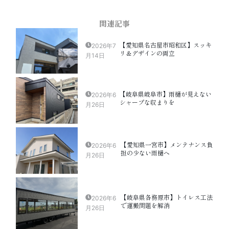
関連記事
【愛知県名古屋市昭和区】スッキ
2026年7
リ＆デザインの両立
月14日
【岐阜県岐阜市】雨樋が見えない
2026年6
シャープな収まりを
月26日
【愛知県一宮市】メンテナンス負
2026年6
担の少ない雨樋へ
月26日
【岐阜県各務原市】トイレス工法
2026年6
で運搬問題を解消
月26日