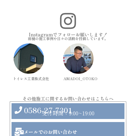
I
n
Instagramでフォローお願いします！
雨樋の施工事例や日々の活動を投稿しています。
s
t
トイレス工業株式会社
AMADOI_OTOKO
a
その他施工に関するお問い合わせはこちらへ
g
0586-27-7301
受付時間：9:00~19:00
r
メールでのお問い合わせ