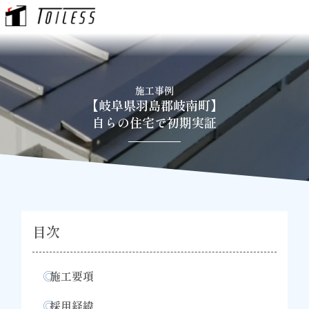
内
容
を
ス
キ
施工事例
ッ
【岐阜県羽島郡岐南町】
プ
自らの住宅で初期実証
目次
◎
施工要項
◎
採用経緯