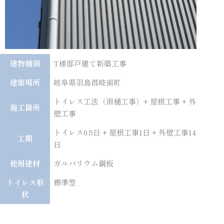
建物種別
T様邸戸建て新築工事
建築場所
岐阜県羽島郡岐南町
トイレス工法（雨樋工事）+ 屋根工事 + 外
施工箇所
壁工事
トイレス0.5日 + 屋根工事1日 + 外壁工事14
工期
日
使用建材
ガルバリウム鋼板
トイレス形
標準型
状