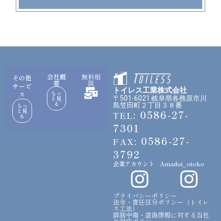
a
m
会社概
無料相
その他
要
談
サービ
トイレス工業株式会社
もっ
ス
と見
〒501-6021 岐阜県各務原市川
る
もっ
島笠田町２丁目３８番
と見
: 0586-27-
TEL
る
7301
: 0586-27-
FAX
3792
企業アカウント
Amadoi_otoko
I
I
n
n
プライバシーポリシー
法令・責任区分ポリシー（トイレ
ス工法）
s
s
誹謗中傷・虚偽情報に対する当社